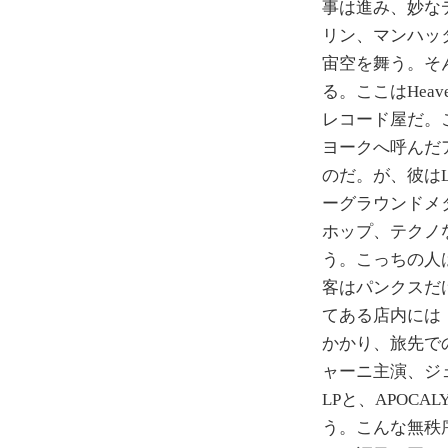
事は進み、妙な
リン、マンハッ
宙空を舞う。そんな中
る。ここはHeave
レコード屋だ。この
ヨークへ呼んだ
のだ。が、彼は
ーグラウンドメ
ホップ、テクノ
う。こっちの人
客はパンクスだ
てある店内には（お
かかり、旅先で
ャーニ主演、ジ
LPと、APOCA
う。こんな無秩