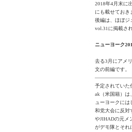
2018年4月末に
にも載せておき
後編は、ほぼジェ
vol.31に掲
ニューヨーク201
去る3月にアメ
文の前編です。
———————
予定されていた
ak（米国籍）
ューヨークにはし
和党大会に反対
やJIHADの
がデモ隊とそれ