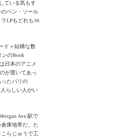
と化している気もす
ーのベン・ソール
LPもどれも30
レコード＋結構な数
のBook
とは日本のアニメ
ものが置いてあっ
あったパリの
本人らしい人がい
an Ave.駅で
い倉庫地帯だ。た
そこらじゅうで工