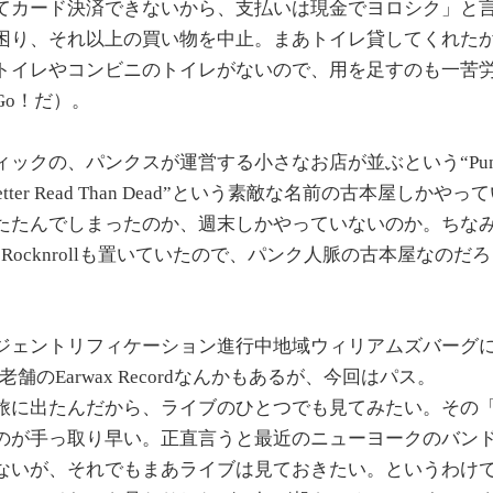
てカード決済できないから、支払いは現金でヨロシク」と
困り、それ以上の買い物を中止。まあトイレ貸してくれた
トイレやコンビニのトイレがないので、用を足すのも一苦
Go！だ）。
ックの、パンクスが運営する小さなお店が並ぶという“Punk A
tter Read Than Dead”という素敵な名前の古本屋しかや
たたんでしまったのか、週末しかやっていないのか。ちな
um Rocknrollも置いていたので、パンク人脈の古本屋なの
ジェントリフィケーション進行中地域ウィリアムズバーグ
eや、老舗のEarwax Recordなんかもあるが、今回はパス。
旅に出たんだから、ライブのひとつでも見てみたい。その
のが手っ取り早い。正直言うと最近のニューヨークのバン
ないが、それでもまあライブは見ておきたい。というわけ