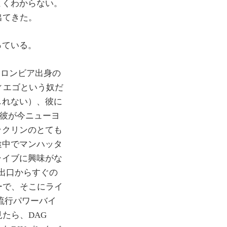
よくわからない。
出てきた。
っている。
コロンビア出身の
ィエゴという奴だ
しれない）、彼に
いうのが彼が今ニューヨ
ックリンのとても
途中でマンハッタ
ライブに興味がな
。駅出口からすぐの
バーで、そこにライ
な流行パワーバイ
たら、DAG