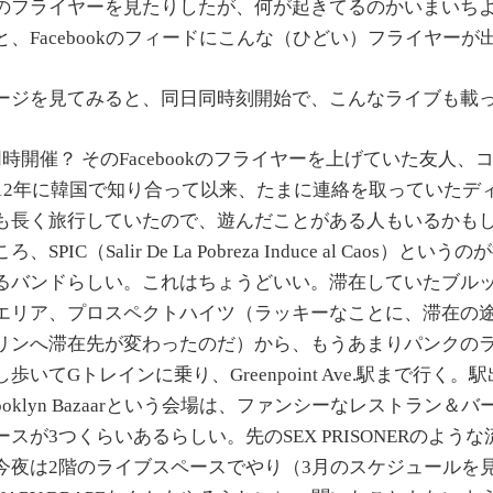
のフライヤーを見たりしたが、何が起きてるのかいまいち
、Facebookのフィードにこんな（ひどい）フライヤーが
ージを見てみると、同日同時刻開始で、こんなライブも載
時開催？ そのFacebookのフライヤーを上げていた友人、
012年に韓国で知り合って以来、たまに連絡を取っていたデ
も長く旅行していたので、遊んだことがある人もいるかも
PIC（Salir De La Pobreza Induce al Caos）と
るバンドらしい。これはちょうどいい。滞在していたブル
エリア、プロスペクトハイツ（ラッキーなことに、滞在の
リンへ滞在先が変わったのだ）から、もうあまりパンクの
歩いてGトレインに乗り、Greenpoint Ave.駅まで行く
ooklyn Bazaarという会場は、ファンシーなレストラン＆
スが3つくらいあるらしい。先のSEX PRISONERのよう
今夜は2階のライブスペースでやり（3月のスケジュールを見