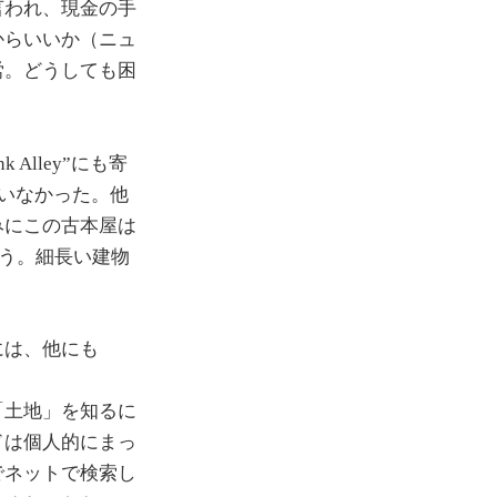
言われ、現金の手
からいいか（ニュ
労。どうしても困
lley”にも寄
っていなかった。他
みにこの古本屋は
だろう。細長い建物
には、他にも
「土地」を知るに
ドは個人的にまっ
でネットで検索し