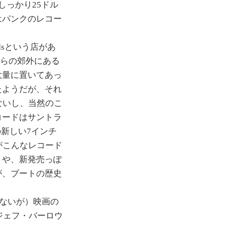
しっかり25ドル
はパンクのレコー
rdsという店があ
こらの郊外にある
大量に置いてあっ
たようだが、それ
ないし、当然のこ
コードはサントラ
の新しい7インチ
がこんなレコード
トや、新発売っぽ
が、ブートの歴史
ないが）映画の
のジェフ・バーロウ