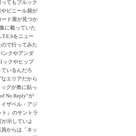
腐ってもブルック
埃やビニール袋が
うレコード屋が見つか
UNK特集に載っていた
T.E.Sをニュー
たので行ってみた
パンクやアンダ
ロックやヒップ
しているんだろ
プなエリアだから
ラッグが奥に貼っ
o Reply”が
、イザベル・アジ
ット』のサントラ
う事実が示していよ
店員からは「ネッ