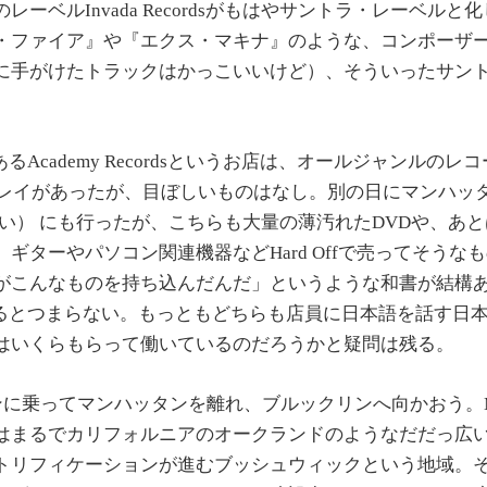
レーベルInvada Recordsがもはやサントラ・レーベル
・ファイア』や『エクス・マキナ』のような、コンポーザ
に手がけたトラックはかっこいいけど）、そういったサントラ
あるAcademy Recordsというお店は、オールジャンルの
ーレイがあったが、目ぼしいものはなし。別の日にマンハッタン
通り沿い） にも行ったが、こちらも大量の薄汚れたDVDや、あ
ギターやパソコン関連機器などHard Offで売ってそうな
がこんなものを持ち込んだんだ」というような和書が結構
と比べるとつまらない。もっともどちらも店員に日本語を話す日
はいくらもらって働いているのだろうかと疑問は残る。
に乗ってマンハッタンを離れ、ブルックリンへ向かおう。Morg
はまるでカリフォルニアのオークランドのようなだだっ広
トリフィケーションが進むブッシュウィックという地域。