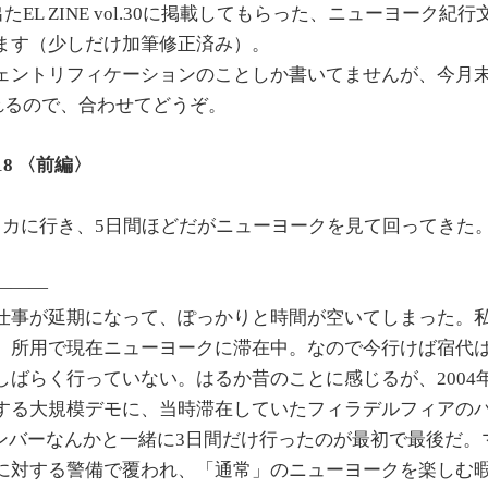
出たEL ZINE vol.30に掲載してもらった、ニューヨーク
ます（少しだけ加筆修正済み）。
ントリフィケーションのことしか書いてませんが、今月末発売
載されるので、合わせてどうぞ。
8 〈前編〉
リカに行き、5日間ほどだがニューヨークを見て回ってきた
———
仕事が延期になって、ぽっかりと時間が空いてしまった。
は、所用で現在ニューヨークに滞在中。なので今行けば宿代
ばらく行っていない。はるか昔のことに感じるが、2004年の
する大規模デモに、当時滞在していたフィラデルフィアのパ
元メンバーなんかと一緒に3日間だけ行ったのが最初で最後だ
に対する警備で覆われ、「通常」のニューヨークを楽しむ