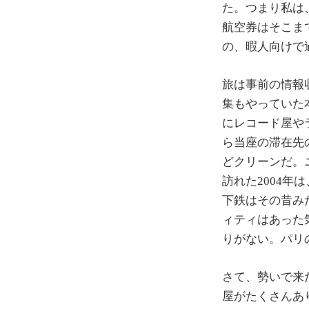
た。つまり私は
航空券はそこまで
の、暇人向けで
旅は事前の情報
集もやっていた本
にレコード屋や
ら当座の滞在先
どクリーンだ。
訪れた2004
下鉄はその昔み
ィティはあった
りがない。パリ
さて、勢いで来
屋がたくさんあ