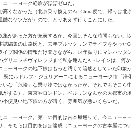
、ニューヨーク経験がほぼゼロだ。
高くなかった（北京乗り換えのAir China便で、帰りは北
過酷なヤツだが）ので、とりあえず行くことにした。
収集があった方が充実するが、今回はそんな時間もない。以
誌編集の山路氏と、去年ブルックリンでライブをやったG.A.
ライブ関係の情報だけ聞きながら、14年振りにマンハッタン
のグリニッチヴィレッジまで私を運んだAトレインは、何か
ニューヨークの地下鉄はもっと汚くて暗然としていた印象
年は、既にルドルフ・ジュリアーニによるニューヨーク市「浄
たいな「危険」な乗り物ではなかったが、それでもそこら
気がする）、東京やロンドン、ベルリンなんかの大都市の
の小便臭い地下鉄の方が暗く、雰囲気が悪いくらいだ。
たニューヨーク。第一の目的は古本屋巡りで、今ニューヨ
り、そちらは目的をほぼ達成（ニューヨークの古本屋につ