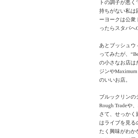
トの調子が悪く
持ちがない私は
ーヨークは公衆
ったらスタバへ
あとブッシュウィ
ってみたが、“Be
の小さなお店は
ジンやMaxim
のいいお店。
ブルックリンの
Rough Trad
さて、せっかく
はライブを見る
たく興味がわか