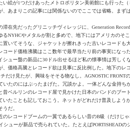
たい絵が1つだけあったメトロポリタン美術館にも行った（
が、あまりこの記事には関係ないのでここでは省略。まず
。
在先だったグリニッチヴィレッジに、Generation Reco
ゆるNYHCやメタルが割と多めで、地下にはアメリカのそ
に置いてそうな、ジャケットが擦れきった古いレコードも
レコード価格沸騰はここ数年で最早当たり前の事実になっ
イシュー盤の新品に30ドル出せるほど私の懐事情は芳しく
が、価格高騰とレコード欲は見事に反比例した。地下のレ
チだけ見たが、興味をそそる物なし。AGNOSTIC FRONT
っていたのにはぶったまげた。冗談かよ。一体どんな金持ち
と昔ベルリンのレコード屋で見かけた日本のバンドのブー
ていたことも記しておこう。ネットがどれだけ普及しよう
そうだ。
近のレコードブームの一翼であるらしい昔のB級（だけじゃ
イシューが新品で売られていた。たとえばPORTISHEAD