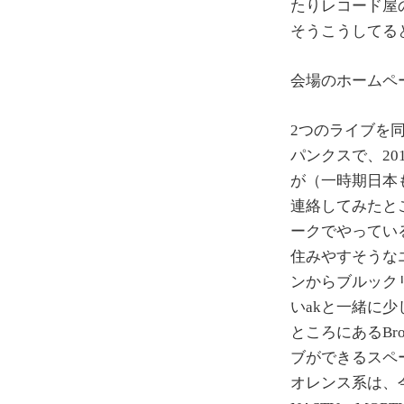
たりレコード屋
そうこうしてると
会場のホームペ
2つのライブを同
パンクスで、2
が（一時期日本
連絡してみたところ、S
ークでやってい
住みやすそうな
ンからブルック
いakと一緒に少し
ところにあるBr
ブができるスペー
オレンス系は、