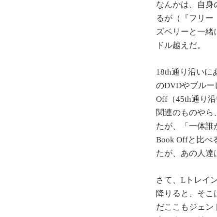
なんかは、自身の
るが（『フリー
ズベリーと一緒
ドル越えだ。
18th通り沿いに
のDVDやブル
Off（45th
関連のものやら、
たが、「一体誰
Book Off
たが、あの人達
さて、Lトレイン
降りると、そこ
だここもジェン