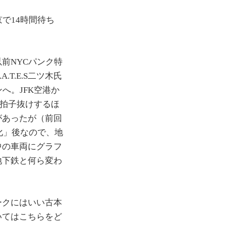
京で14時間待ち
前NYCパンク特
T.E.S二ツ木氏
へ。JFK空港か
拍子抜けするほ
があったが（前回
化」後なので、地
中の車両にグラフ
地下鉄と何ら変わ
ークにはいい古本
いてはこちらをど