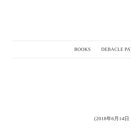
コ
ン
テ
ン
ツ
へ
BOOKS
DEBACLE PA
ス
キ
ッ
プ
(2018年6月1