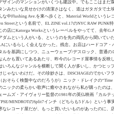
デザインのマンションがいくつも建設中。でもここはまだ
タンみたいな見せかけの清潔さはなく、道はガタガタで土
Flushing Ave.を東へ歩くと、Material Worldとい
n Streetという名前で、EL ZINE vol.17のNYC RAW P
店にKatorga Worksというレーベルをやってて、去年G.A.
アダムという人がいる、というのを先の両氏から聞いてい
LAにいるらしく会えなかった。残念。お店はハードコア・
タルを基調にしつつ、ニューウェーブ/デスロック、普通の
なんかも置いてあるあたり、昨今のレコード屋事情を反映
はいろんなジャンルを横断して聞く人が多いし、かつヒッ
けじゃないわけだ。その珍妙さは、DISCHAGEのでかいフ
そらく検盤中なのだろうが）ニック・ドレイクの“Time of N
のニックの柔らかい歌声に癒やされながら私が購ったのは
ェームズ・アイヴォリー監督の1981年の英仏映画『カルテ
LYPSE/MINDROTのSplit7インチ（どちらも5ドル）とい
序なレコード屋だが、もっと買いたいものがあったのに、