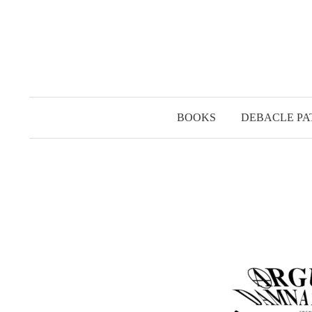
コ
ン
テ
ン
ツ
へ
BOOKS
DEBACLE PA
ス
キ
ッ
プ