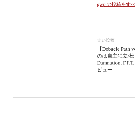
gwp の投稿をす
投
古い投稿
【Debacle Pa
稿
のは自主独立/松
ナ
Damnation, F.F
ビ
ビュー
ゲ
ー
シ
ョ
ン