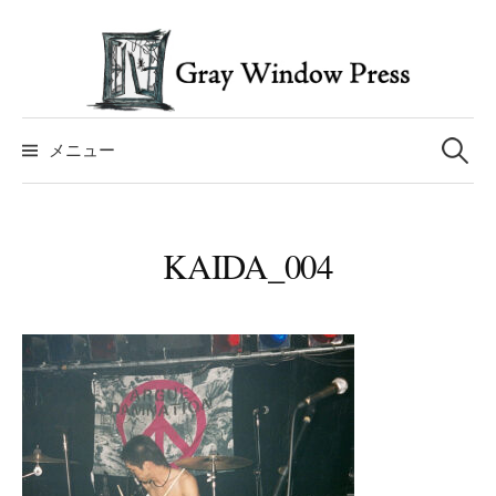
コ
ン
テ
ン
検
ツ
索:
メニュー
へ
ス
キ
KAIDA_004
ッ
プ