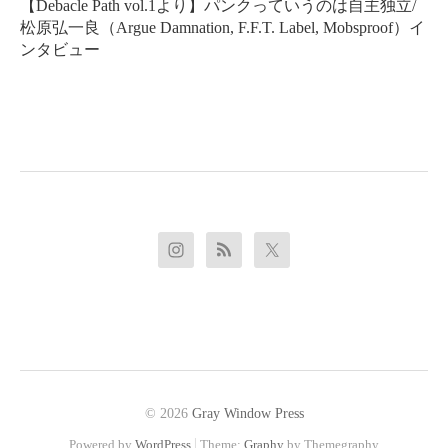
稿
【Debacle Path vol.1より】パンクっていうのは自主独立/
松原弘一良（Argue Damnation, F.F.T. Label, Mobsproof）イ
ナ
ンタビュー
ビ
ゲ
ー
シ
ョ
ン
© 2026
Gray Window Press
|
Powered by
WordPress
Theme:
Graphy
by Themegraphy