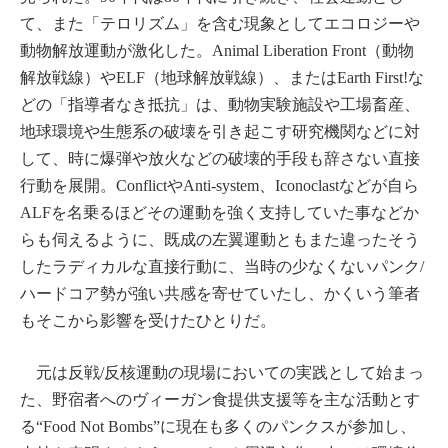
て、また「テロリズム」を含む現象としてエコロジーや
動物解放運動が激化した。Animal Liberation Front（動物
解放戦線）やELF（地球解放戦線）、またはEarth First!な
どの「指導者なき抵抗」は、動物実験施設や工場畜産、
地球環境や生態系の破壊を引き起こす研究機関などに対
して、時に爆弾や放火などの破壊的手段も辞さない直接
行動を展開。ConflictやAnti-system、Iconoclastなどが自ら
ALFを名乗るほどその運動を強く支持していた事などか
らも伺えるように、既成の左翼運動ともまた違ったそう
したラディカルな直接行動に、当時の少なくないパンク/
ハードコア勢が強い共感を寄せていたし、かくいう筆者
もそこから影響を受けたひとりだ。
元は反戦/反核運動の現場においての実践として始まっ
た、野宿者へのヴィーガン食提供支援等を主な活動とす
る“Food Not Bombs”に現在も多くのパンクスが参加し、