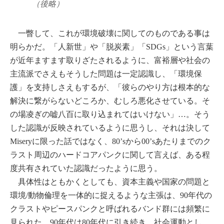
（後略）
一瞥して、これが環境破壊に関してのものである事は
明らかだ。「人新世」や「脱炭素」「SDGs」という言葉
が近年ますます取りざたされるように、富裕層や社会の
主流派でさえもそうした問題は一定認識し、「環境保
護」を支持しさえもするが、「彼らのやり方は根本的な
解決に繋がらないどころか、むしろ悪化させている。そ
の場凌ぎの嘘八百に取り込まれてはいけない」…。そう
した認識が反映されているように思うし、それは決して
Miseryに限った話ではなく、80’sから00’sあたりまでのク
ラスト周辺のハードコアパンクに関して言えば、ある程
度共有されていた認識だったように思う。
具体性はともかくとしても、資本主義や国家の問題と
環境/動物倫理を一体的に捉えるような主張は、90年代の
クラストやピースパンクと呼ばれるバンド群には頻繁に
見られた。90年代は80年代に引き続き、社会運動とし