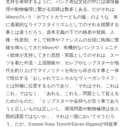
支持を表明するように、パンク周辺文化の中には環境倫
理や動物倫理に繋がる回路は数多くある。だがそれは、
Miseryのいう「ホワイトカラーどもの嘘」のような、単
に逃避的なライフスタイリズムとしてのそれを踏襲する
事とは違うだろう。資本主義の下での格差や貧困、人
種・性差別、そして戦争やファシズムの台頭に執拗に警
鐘を鳴らしてきたMiseryや、有機的なパンクコミュニテ
ィ総体が支持してきた思想・実践としてのそれは、スー
ツを着た中流・上流階級や、セレブやヒップスターが地
代を釣り上げてマイノリティを街から叩き出す事と一体
で喧伝する「おしゃれでエシカルなヴィーガンライフ」
とは対極に位置するものであり、「それはそれ、これは
これ」ではなく、「あれも、これも」問題として捉える
ためのものだ。「ヒップスターや金持ちが言う事であろ
うと正しいものは正しいし、環境問題や動物倫理は全人
類的課題ではないか」、それは一面においてそうだろ
う。だが、Extreme Noise TerrorやElectro Hippiesが何故軍