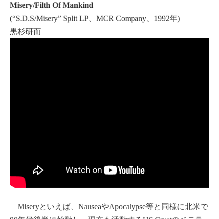
Misery/Filth Of Mankind
(“S.D.S/Misery” Split LP、MCR Company、1992年)
黒杉研而
Miseryといえば、NauseaやApocalypse等と同様に北米で