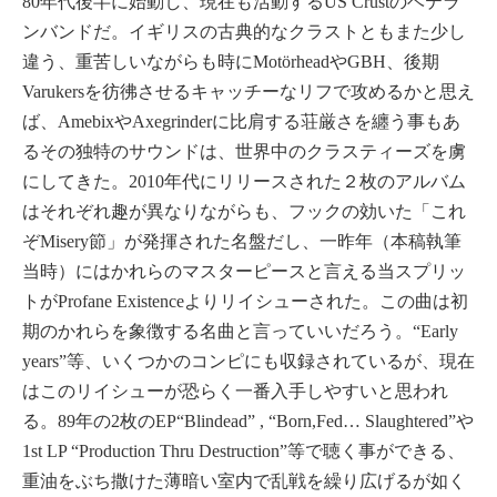
80年代後半に始動し、現在も活動するUS Crustのベテラ
ンバンドだ。イギリスの古典的なクラストともまた少し
違う、重苦しいながらも時にMotörheadやGBH、後期
Varukersを彷彿させるキャッチーなリフで攻めるかと思え
ば、AmebixやAxegrinderに比肩する荘厳さを纏う事もあ
るその独特のサウンドは、世界中のクラスティーズを虜
にしてきた。2010年代にリリースされた２枚のアルバム
はそれぞれ趣が異なりながらも、フックの効いた「これ
ぞMisery節」が発揮された名盤だし、一昨年（本稿執筆
当時）にはかれらのマスターピースと言える当スプリッ
トがProfane Existenceよりリイシューされた。この曲は初
期のかれらを象徴する名曲と言っていいだろう。“Early
years”等、いくつかのコンピにも収録されているが、現在
はこのリイシューが恐らく一番入手しやすいと思われ
る。89年の2枚のEP“Blindead” , “Born,Fed… Slaughtered”や
1st LP “Production Thru Destruction”等で聴く事ができる、
重油をぶち撒けた薄暗い室内で乱戦を繰り広げるが如く