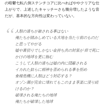
の暗鬱七転八倒ステンチコアに比べればややクリアな仕
上がりで、上述したキャッチーさも幾分増したような音
だが、基本的な方向性は変わっていない。
人類の過ちが赦される事はない
俺たちが踏みしめている大地を当たり前のものだ
と思ってやがる
嘘や裏切りでしかない金持ち共の対策が 癌で死に
かけの地球を更に蝕む
こうして人類の過ちは嘘の内に隠蔽される
イカれた奴らに精神を歪められる事を拒め
食糧危機に人類はどう対応する？
オゾン層が完全に壊れてもこのまま享楽に浸り続
けるのか？
破壊される俺たちの地球
俺たちが破壊した地球