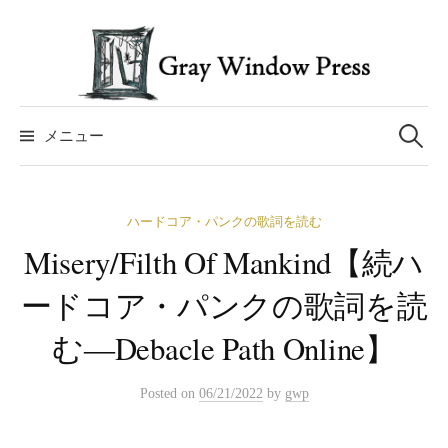
コ
ン
テ
ン
検
ツ
索:
メニュー
へ
ス
キ
ハードコア・パンクの歌詞を読む
ッ
Misery/Filth Of Mankind【続ハ
プ
ードコア・パンクの歌詞を読
む―Debacle Path Online】
Posted
on
06/21/2022
by
gwp