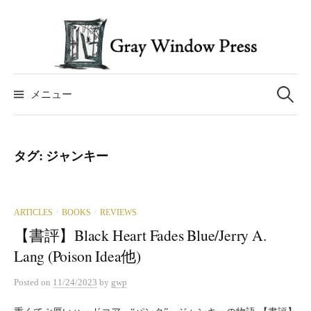
コ
ン
テ
ン
検
ツ
索:
メニュー
へ
ス
キ
タグ:
ジャンキー
ッ
プ
ARTICLES
BOOKS
REVIEWS
/
/
【書評】Black Heart Fades Blue/Jerry A.
Lang (Poison Idea他)
Posted
on
11/24/2023
by
gwp