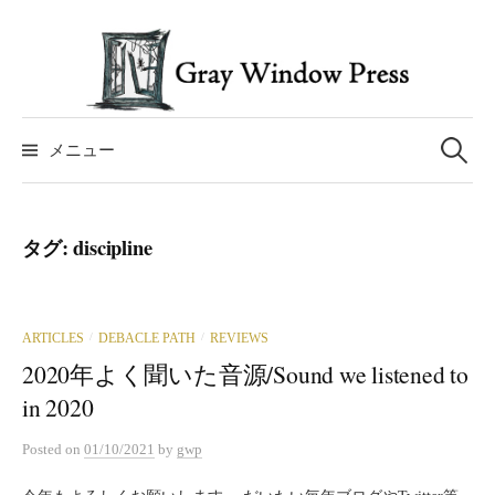
コ
ン
テ
ン
検
ツ
索:
メニュー
へ
ス
キ
タグ:
discipline
ッ
プ
ARTICLES
DEBACLE PATH
REVIEWS
/
/
2020年よく聞いた音源/Sound we listened to
in 2020
Posted
on
01/10/2021
by
gwp